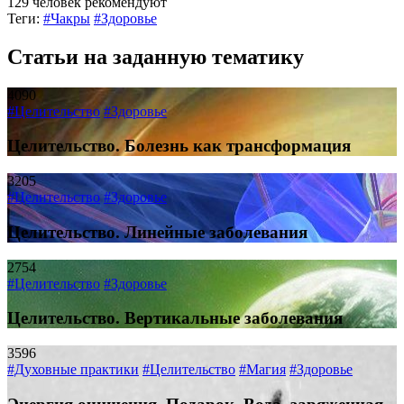
129 человек рекомендуют
Теги:
#Чакры
#Здоровье
Статьи на заданную тематику
4090
#Целительство
#Здоровье
Целительство. Болезнь как трансформация
3205
#Целительство
#Здоровье
Целительство. Линейные заболевания
2754
#Целительство
#Здоровье
Целительство. Вертикальные заболевания
3596
#Духовные практики
#Целительство
#Магия
#Здоровье