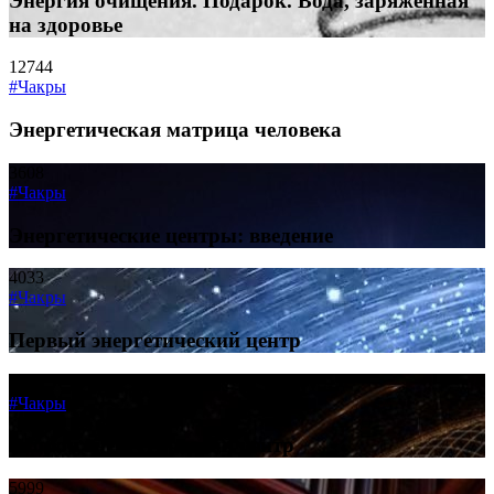
Энергия очищения. Подарок. Вода, заряженная
на здоровье
12744
#Чакры
Энергетическая матрица человека
3608
#Чакры
Энергетические центры: введение
4033
#Чакры
Первый энергетический центр
5731
#Чакры
Второй энергетический центр
5999