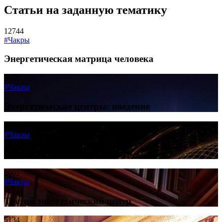
Статьи на заданную тематику
12744
#Чакры
Энергетическая матрица человека
3609
#Чакры
Энергетические центры: введение
5731
#Чакры
Второй энергетический центр
6001
#Чакры
Третий энергетический центр
5134