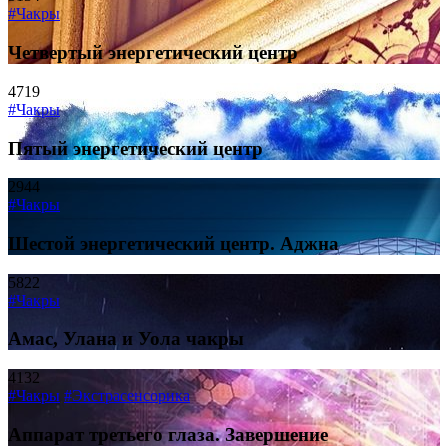
#Чакры
Четвертый энергетический центр
4719
#Чакры
Пятый энергетический центр
2944
#Чакры
Шестой энергетический центр. Аджна
5822
#Чакры
Амас, Улана и Уола чакры
4132
#Чакры
#Экстрасенсорика
Аппарат третьего глаза. Завершение