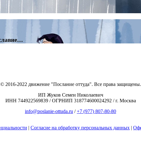
еславие…
© 2016-2022 движение "Послание оттуда". Все права защищены.
ИП Жуков Семен Николаевич
ИНН 744922569839 / ОГРНИП 318774600024292 / г. Москва
info@poslanie-ottuda.ru
/
+7 (977) 807-80-80
нциальности
|
Согласие на обработку персональных данных
|
Оф