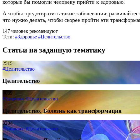
которые бы помогли человеку прийти к здоровью.
А чтобы предотвратить такие заболевания: развивайтесь
что нужно делать, чтобы скорее пройти эти трансформ
147 человек рекомендуют
Теги:
#Здоровье
#Целительство
Статьи на заданную тематику
2515
#Целительство
Целительство
4089
#Здоровье
#Целительство
Целительство. Болезнь как трансформация
3204
#Здоровье
#Целительство