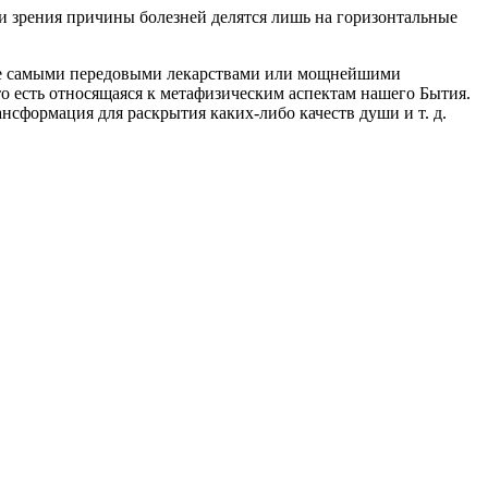
рения причины болезней делятся лишь на горизонтальные
аже самыми передовыми лекарствами или мощнейшими
о есть относящаяся к метафизическим аспектам нашего Бытия.
рансформация для раскрытия
каких-либо
качеств души
и т. д.