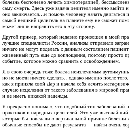
болезнь бесполезно лечить химиотерапией, бессмыслен
саму смерть. Здесь уже задача целителя именно выйти на
оно заключается…и помочь человеку начать двигаться им
самый великий целитель на планете ему не сможет помо
может лишь направить его в эту сторону.
Другой пример, который недавно произошел в моей прак
лучшие специалисты России, анализы отправили заграни
ничего не могут поделать с данным состоянием пациент
жизненный путь еще до воплощения, поэтому просто при
событие, которое можно сравнить с освобождением.
Я в свою очередь тоже болела неизлечимым аутоимунны
но не могли ничего сделать…однако именно после того,
как я приняла свой Дар и начала себя лечить метафиз
случаю исцеления от такого заболевания в мировой пра
и не иметь никакой надежды.
Я прекрасно понимаю, что подобный тип заболеваний н
практиков и народных целителей. Это уже высочайший
которые бы поведали о вертикальной причине болезни 
обычные способы не дают результата — найти очень хо