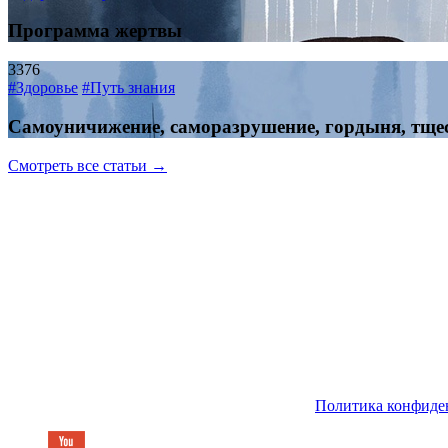
Программа жертвы
3376
#Здоровье
#Путь знания
Самоуничижение, саморазрушение, гордыня, тщ
Смотреть все статьи →
Политика конфиде