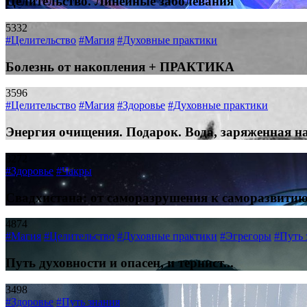
Целительство. Линейные заболевания
5332
#Целительство
#Магия
#Духовные практики
Болезнь от накопления + ПРАКТИКА
3596
#Целительство
#Магия
#Здоровье
#Духовные практики
Энергия очищения. Подарок. Вода, заряженная на
3272
#Здоровье
#Чакры
Свадхистана: от саморазрушения к саморазвитию
4874
#Магия
#Целительство
#Духовные практики
#Эгрегоры
#Путь 
Путь духовности и опасен, и тернист...
3498
#Здоровье
#Путь знания