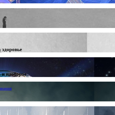
 здоровье
 и наоборот
знания