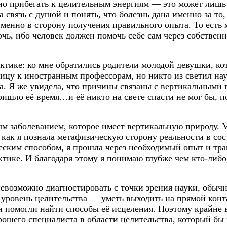
но прибегать к целительным энергиям — это может лишь 
 связь с душой и понять, что болезнь дана именно за то,
енно в сторону получения правильного опыта. То есть мн
чь, ибо человек должен помочь себе сам через собствен
тике: ко мне обратились родители молодой девушки, кото
цу к иностранным профессорам, но никто из светил наук
а. Я же увидела, что причины связаны с вертикальными 
шло её время…и её никто на свете спасти не мог бы, по
м заболеванием, которое имеет вертикальную природу. 
 как я познала метафизическую сторону реальности в со
ическим способом, я прошла через необходимый опыт и т
ктике. И благодаря этому я понимаю глубже чем
кто-либо
евозможно диагностировать с точки зрения науки, обычн
 уровень целительства — уметь выходить на прямой кон
и помогли найти способы её исцеления. Поэтому крайне 
рошего специалиста в области целительства, который бы