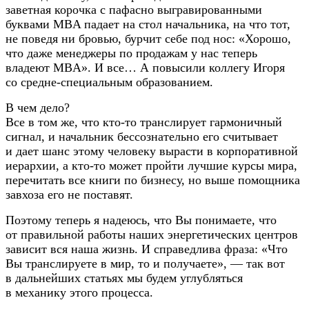
заветная корочка с пафасно выгравированными
буквами MBA падает на стол начальника, на что тот,
не поведя ни бровью, бурчит себе под нос: «Хорошо,
что даже менеджеры по продажам у нас теперь
владеют MBA». И все… А повысили коллегу Игоря
со
средне-специальным
образованием.
В чем дело?
Все в том же, что
кто-то
транслирует гармоничный
сигнал, и начальник бессознательно его считывает
и дает шанс этому человеку вырасти в корпоративной
иерархии, а
кто-то
может пройти лучшие курсы мира,
перечитать все книги по бизнесу, но выше помощника
завхоза его не поставят.
Поэтому теперь я надеюсь, что Вы понимаете, что
от правильной работы наших энергетических центров
зависит вся наша жизнь. И справедлива фраза: «Что
Вы транслируете в мир, то и получаете», — так вот
в дальнейших статьях мы будем углубляться
в механику этого процесса.