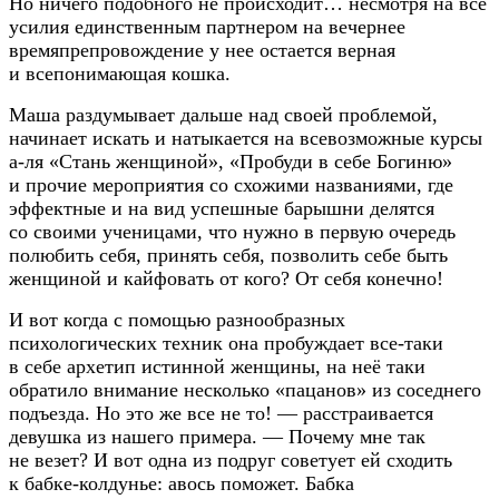
Но ничего подобного не происходит… несмотря на все
усилия единственным партнером на вечернее
времяпрепровождение у нее остается верная
и всепонимающая кошка.
Маша раздумывает дальше над своей проблемой,
начинает искать и натыкается на всевозможные курсы
а-ля
«Стань женщиной», «Пробуди в себе Богиню»
и прочие мероприятия со схожими названиями, где
эффектные и на вид успешные барышни делятся
со своими ученицами, что нужно в первую очередь
полюбить себя, принять себя, позволить себе быть
женщиной и кайфовать от кого? От себя конечно!
И вот когда с помощью разнообразных
психологических техник она пробуждает
все-таки
в себе архетип истинной женщины, на неё таки
обратило внимание несколько «пацанов» из соседнего
подъезда. Но это же все не то! — расстраивается
девушка из нашего примера. — Почему мне так
не везет? И вот одна из подруг советует ей сходить
к
бабке-колдунье
: авось поможет. Бабка