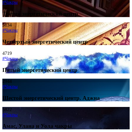
#Чакры
Третий энергетический центр
5134
#Чакры
Четвертый энергетический центр
4719
#Чакры
Пятый энергетический центр
2944
#Чакры
Шестой энергетический центр. Аджна
5822
#Чакры
Амас, Улана и Уола чакры