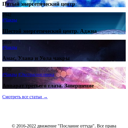
Пятый энергетический центр
2942
#Чакры
Шестой энергетический центр. Аджна
5819
#Чакры
Амас, Улана и Уола чакры
4129
#Чакры
#Экстрасенсорика
Аппарат третьего глаза. Завершение
Смотреть все статьи →
© 2016-2022 движение "Послание оттуда". Все права