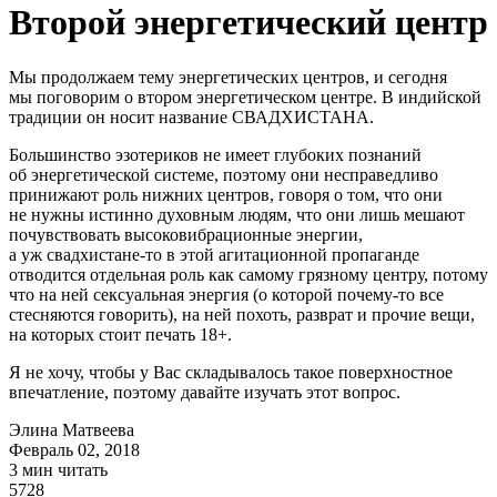
Второй энергетический центр
Мы продолжаем тему энергетических центров, и сегодня
мы поговорим о втором энергетическом центре. В индийской
традиции он носит название СВАДХИСТАНА.
Большинство эзотериков не имеет глубоких познаний
об энергетической системе, поэтому они несправедливо
принижают роль нижних центров, говоря о том, что они
не нужны истинно духовным людям, что они лишь мешают
почувствовать высоковибрационные энергии,
а уж
свадхистане-то
в этой агитационной пропаганде
отводится отдельная роль как самому грязному центру, потому
что на ней сексуальная энергия (о которой
почему-то
все
стесняются говорить), на ней похоть, разврат и прочие вещи,
на которых стоит печать 18+.
Я не хочу, чтобы у Вас складывалось такое поверхностное
впечатление, поэтому давайте изучать этот вопрос.
Элина Матвеева
Февраль 02, 2018
3 мин читать
5728