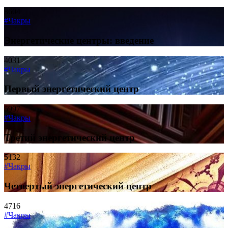
3604
#Чакры
Энергетические центры: введение
4031
#Чакры
Первый энергетический центр
5997
#Чакры
Третий энергетический центр
5132
#Чакры
Четвертый энергетический центр
4716
#Чакры