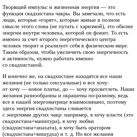
Творящий импульс и жизненная энергия — это
функция свадхистана чакры. Вы замечали, что есть
люди, которые «горят», которые живые в полном
смысле этого слова (не путать с харизмой), это обилие
энергии внутри человека, которой он фонит. То есть
именно за счет второго энергетического центра
человек творит и реализует себя в физическом мире.
Таким образом, чтобы увеличить свою энергичность
и активность, нужно работать именно
со свадхистаной.
И конечно же, на свадхистане находятся все наши
желания (не только сексуальные) и все хочу:
от хочу — новое платье, до — хочу просветлеть. Наши
желания разнообразны и окрашены
по-разному
, ведь
все в нашей энергоматрице взаимосвязано, поэтому
здесь энергия свадхистаны сливается
с энергиями других чакр: например, я хочу власти (это
свадхистана+манипура), я хочу любви
(свадхистана+анахата), я хочу быть оратором
(свадхистана+вишудха)
и т. д.
Но все желания