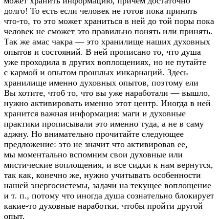
может хранить информацию, причем достаточно
долго! То есть если человек не готов пока принять
что-то
, то это может храниться в ней до той поры пока
человек не сможет это правильно понять или принять.
Так же амас чакра — это хранилище наших духовных
опытов и состояний. В ней прописано то, что душа
уже проходила в других воплощениях, но не путайте
с кармой и опытом прошлых инкарнаций. Здесь
хранилище именно духовных опытов, поэтому ели
Вы хотите, чтоб то, что вы уже наработали — вышло,
нужно активировать именно этот центр. Иногда в ней
хранится важная информация: маги и духовные
практики прописывали это именно туда, а не в саму
аджну. Но внимательно прочитайте следующее
предложение: это не значит что активировав ее,
мы моментально вспомним свои духовные или
мистические воплощения, и все сидхи к нам вернутся,
так как, конечно же, нужно учитывать особенности
нашей энергосистемы, задачи на текущее воплощение
и т. п.
, потому что иногда душа сознательно блокирует
какие-то
духовные наработки, чтобы пройти другой
опыт.