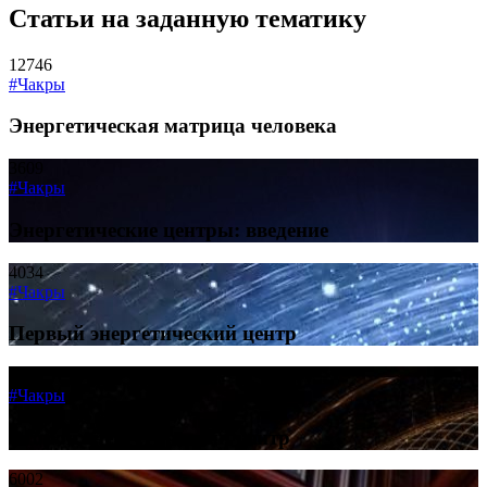
Статьи на заданную тематику
12746
#Чакры
Энергетическая матрица человека
3609
#Чакры
Энергетические центры: введение
4034
#Чакры
Первый энергетический центр
5731
#Чакры
Второй энергетический центр
6002