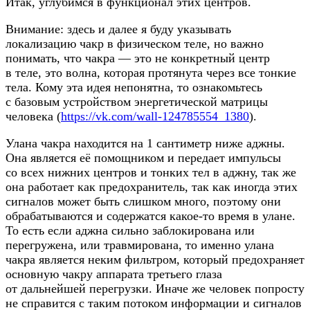
Итак, углубимся в функционал этих центров.
Внимание: здесь и далее я буду указывать
локализацию чакр в физическом теле, но важно
понимать, что чакра — это не конкретный центр
в теле, это волна, которая протянута через все тонкие
тела. Кому эта идея непонятна, то ознакомьтесь
с базовым устройством энергетической матрицы
человека (
https://vk.com/
wall-124785554_1380
).
Улана чакра находится на 1 сантиметр ниже аджны.
Она является её помощником и передает импульсы
со всех нижних центров и тонких тел в аджну, так же
она работает как предохранитель, так как иногда этих
сигналов может быть слишком много, поэтому они
обрабатываются и содержатся
какое-то
время в улане.
То есть если аджна сильно заблокирована или
перегружена, или травмирована, то именно улана
чакра является неким фильтром, который предохраняет
основную чакру аппарата третьего глаза
от дальнейшей перегрузки. Иначе же человек попросту
не справится с таким потоком информации и сигналов