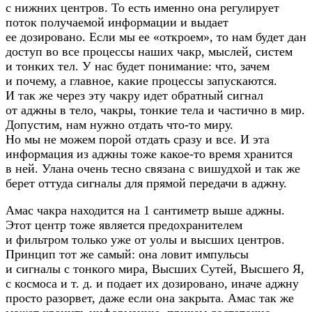
с нижних центров. То есть именно она регулирует
поток получаемой информации и выдает
ее дозировано. Если мы ее «откроем», то нам будет дан
доступ во все процессы наших чакр, мыслей, систем
и тонких тел. У нас будет понимание: что, зачем
и почему, а главное, какие процессы запускаются.
И так же через эту чакру идет обратный сигнал
от аджны в тело, чакры, тонкие тела и частично в мир.
Допустим, нам нужно отдать
что-то
миру.
Но мы не можем порой отдать сразу и все. И эта
информация из аджны тоже
какое-то
время хранится
в ней. Улана очень тесно связана с вишудхой и так же
берет оттуда сигналы для прямой передачи в аджну.
Амас чакра находится на 1 сантиметр выше аджны.
Этот центр тоже является предохранителем
и фильтром только уже от уолы и высших центров.
Принцип тот же самый: она ловит импульсы
и сигналы с тонкого мира, Высших Сутей, Высшего Я,
с космоса
и т. д.
и подает их дозировано, иначе аджну
просто разорвет, даже если она закрыта. Амас так же