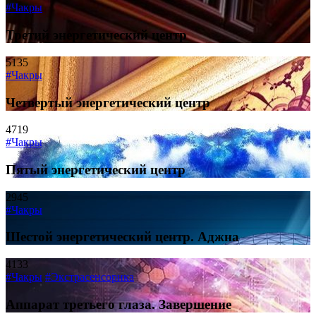
#Чакры
Третий энергетический центр
5135
#Чакры
Четвертый энергетический центр
4719
#Чакры
Пятый энергетический центр
2945
#Чакры
Шестой энергетический центр. Аджна
4133
#Чакры
#Экстрасенсорика
Аппарат третьего глаза. Завершение