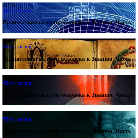
10719
#Путь знания
Препятствия на пути человека к Знанию. Часть
1
9548
#Путь знания
Препятствия на пути человека к Знанию. Часть
2
4218
#Путь знания
Препятствия на пути человека к Знанию. Часть
3
3880
#Путь знания
Препятствия на пути человека к Знанию. Часть
4