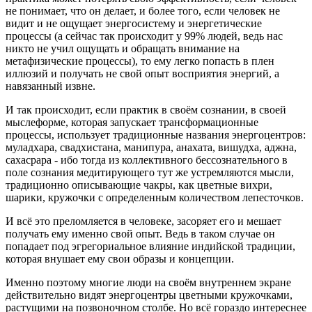
не понимает, что он делает, и более того, если человек не
видит и не ощущает энергосистему и энергетические
процессы (а сейчас так происходит у 99% людей, ведь нас
никто не учил ощущать и обращать внимание на
метафизические процессы), то ему легко попасть в плен
иллюзий и получать не свой опыт восприятия энергий, а
навязанный извне.
И так происходит, если практик в своём сознании, в своей
мыслеформе, которая запускает трансформационные
процессы, использует традиционные названия энергоцентров:
муладхара, свадхистана, манипура, анахата, вишудха, аджна,
сахасрара - ибо тогда из коллективного бессознательного в
поле сознания медитирующего тут же устремляются мысли,
традиционно описывающие чакры, как цветные вихри,
шарики, кружочки с определенным количеством лепесточков.
И всё это преломляется в человеке, засоряет его и мешает
получать ему именно свой опыт. Ведь в таком случае он
попадает под эгрегориальное влияние индийской традиции,
которая внушает ему свои образы и концепции.
Именно поэтому многие люди на своём внутреннем экране
действительно видят энергоцентры цветными кружочками,
растущими на позвоночном столбе. Но всё гораздо интереснее