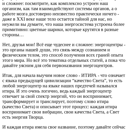
и сложнее: посмотрите, как комплексно устроен наш
организм, как там взаимодействуют системы органов, а о
работе мозга достоверно неизвестно практически ничего -
даже в XXI веке наше тело остается тайной для нас, но
неужели вы думаете, что наша энергосистема устроена более
примитивно: цветные шарики, которые крутятся в разные
стороны…
Нет, друзья мои! Всё еще чудеснее и сложнее: энергоцентры -
это органы нашей души, это связь между сознанием и
физическим телом, это способ получения всех граней опыта
этого мира. Но всё это тематика отдельных статей, а пока что
давайте уясним для себя первоназвания энергоцентров.
Итак, для начала выучим новое слово -
ИТИРА
- что означает
с языка предыдущей цивилизации “
качество Света
”, то есть
любой энергоцентр на языке наших предтечей назывался
итира. И это очень логично, ведь каждый энергоцентр
отвечает за свой спектр энергий, что он воспринимает,
трансформирует и транслирует, поэтому слово итира
(качество Света) и описывает этот процесс: каждая итира
воспринимает свои вибрации, свои качества Света, а Свет
есть энергия Творца.
И каждая итира имела свое название, поэтому давайте сейчас