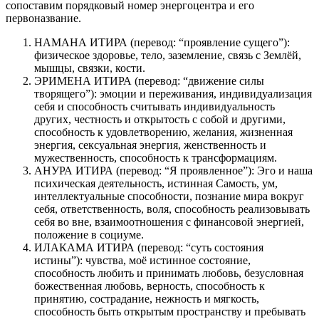
сопоставим порядковый номер энергоцентра и его
первоназвание.
НАМАНА ИТИРА
(перевод: “проявление сущего”):
физическое здоровье, тело, заземление, связь с Землёй,
мышцы, связки, кости.
ЭРИМЕНА ИТИРА
(перевод: “движение силы
творящего”): эмоции и переживания, индивидуализация
себя и способность считывать индивидуальность
других, честность и открытость с собой и другими,
способность к удовлетворению, желания, жизненная
энергия, сексуальная энергия, женственность и
мужественность, способность к трансформациям.
АНУРА ИТИРА
(перевод: “Я проявленное”): Эго и наша
психическая деятельность, истинная Самость, ум,
интеллектуальные способности, познание мира вокруг
себя, ответственность, воля, способность реализовывать
себя во вне, взаимоотношения с финансовой энергией,
положение в социуме.
ИЛАКАМА ИТИРА
(перевод: “суть состояния
истины”): чувства, моё истинное состояние,
способность любить и принимать любовь, безусловная
божественная любовь, верность, способность к
принятию, сострадание, нежность и мягкость,
способность быть открытым пространству и пребывать