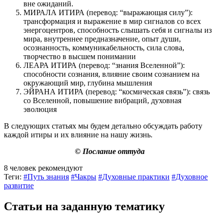
вне ожиданий.
МИРАЛА ИТИРА
(перевод: “выражающая силу”):
трансформация и выражение в мир сигналов со всех
энергоцентров, способность слышать себя и сигналы из
мира, внутреннее предназначение, опыт души,
осознанность, коммуникабельность, сила слова,
творчество в высшем понимании
ЛЕАРА ИТИРА
(перевод: “знания Вселенной”):
способности сознания, влияние своим сознанием на
окружающий мир, глубина мышления
ЭЙРАНА ИТИРА
(перевод: “космическая связь”): связь
со Вселенной, повышение вибраций, духовная
эволюция
В следующих статьях мы будем детально обсуждать работу
каждой итиры и их влияние на нашу жизнь.
© Послание оттуда
8 человек рекомендуют
Теги:
#Путь знания
#Чакры
#Духовные практики
#Духовное
развитие
Статьи на заданную тематику