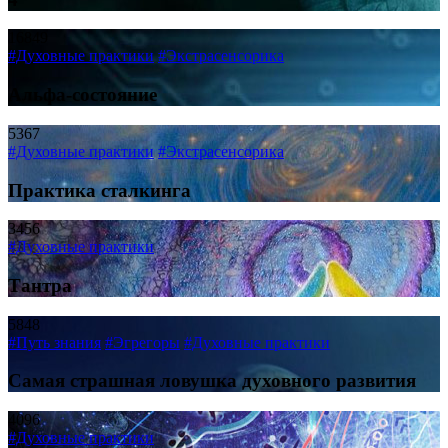
16849
#Духовные практики
#Экстрасенсорика
Альфа-состояние
5367
#Духовные практики
#Экстрасенсорика
Практика сталкинга
3456
#Духовные практики
Тантра
5848
#Путь знания
#Эгрегоры
#Духовные практики
Самая страшная ловушка духовного развития
4096
#Духовные практики