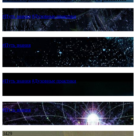
3691
#Путь знания
#Духовные практики
АЯХУАСКА
2499
#Путь знания
Вечный вопрос: Теория Дарвина… Эволюция
или…?
3695
#Путь знания
#Духовные практики
Проснись
4266
#Путь знания
Родственные души
3429