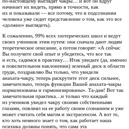
по-настоящему
выглядят чакры… и вот он вдруг
начинает их видеть, прямо в точности, как
их и показывали — все потому, что в подсознании
человека уже сидит представление о том, как это все
«должно» выглядеть).
К сожалению, 99% всех эзотерических школ и ведут
своих учеников этим путем: они сначала дают людям
теоретическое описание, а потом говорят: «А сейчас
Вы получите свой опыт и убедитесь, что все так
и есть, садимся в практику… Итак увидьте (да, именно
в повелительном наклонении) зеленый диск в области
груди, поздравляю Вы только, что увидели
анахата-чакру
, теперь раскрутите этот диск сильнее,
замечательно, теперь функции Вашей
анахата-чакры
нормализованы и гармонизированы».
Та-дам
! Вот так
замечательная практика…и только что каждый
из учеников увидел чакру своими собственными
глазами, повлиял на ее работу своим сознанием и уже
может считать себя магом и экстрасенсом. А вот те,
кто хоть немного знает о том, как работает наша
психика должны понять, что сама эта