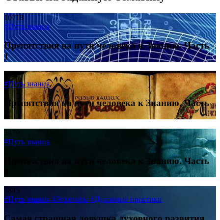
10718
#Путь знания
Препятствия на пути человека к Знанию. Часть
1
9547
#Путь знания
Препятствия на пути человека к Знанию. Часть
2
3879
#Путь знания
Препятствия на пути человека к Знанию. Часть
4
5845
#Путь знания
#Эгрегоры
#Духовные практики
Самая страшная ловушка духовного развития