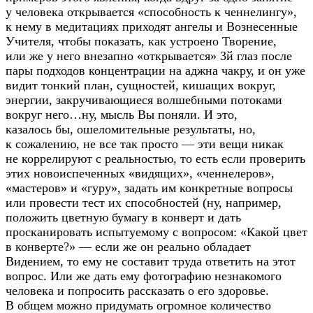
у человека открывается «способность к ченнелингу»,
к нему в медитациях приходят ангелы и Вознесенные
Учителя, чтобы показать, как устроено Творение,
или же у него внезапно «открывается» 3й глаз после
пары подходов концентрации на аджна чакру, и он уже
видит тонкий план, сущностей, кишащих вокруг,
энергии, закручивающиеся волшебными потоками
вокруг него…ну, мысль Вы поняли. И это,
казалось бы, ошеломительные результаты, но,
к сожалению, не все так просто — эти вещи никак
не коррелируют с реальностью, то есть если проверить
этих новоиспеченных «видящих», «ченнелеров»,
«мастеров» и «гуру», задать им конкретные вопросы
или провести тест их способностей (ну, например,
положить цветную бумагу в конверт и дать
просканировать испытуемому с вопросом: «Какой цвет
в конверте?» — если же он реально обладает
Видением, то ему не составит труда ответить на этот
вопрос. Или же дать ему фотографию незнакомого
человека и попросить рассказать о его здоровье.
В общем можно придумать огромное количество