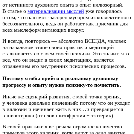
от истинного духовного опыта в опыт иллюзорный.
В статье о
материализации мыслей
уже говорилось
о том, что наш мозг засорен мусором из коллективного
бессознательного, ведь он работает как приемник для
всех мыслеформ витающих вокруг.
И всегда, повторюсь — абсолютно ВСЕГДА, человек
на начальном этапе своих практик и медитаций
сталкивается со слоем своей психики. Это значит, что
все, что он видит в своих медитациях, является
отражением его внутренних психических процессов.
Поэтому чтобы прийти к реальному духовному
прогрессу и опыту нужно
психику-то
почистить.
Иначе же сценарий развития, с моей точки зрения,
у человека довольно плачевный: потому что он уходит
в иллюзии и начинает жить в них…и превращается
в шизотерика (от слов шизофрения + эзотерик).
В своей практике я встречала огромное количество
примеров этого явления, когда вдруг за одно занятие