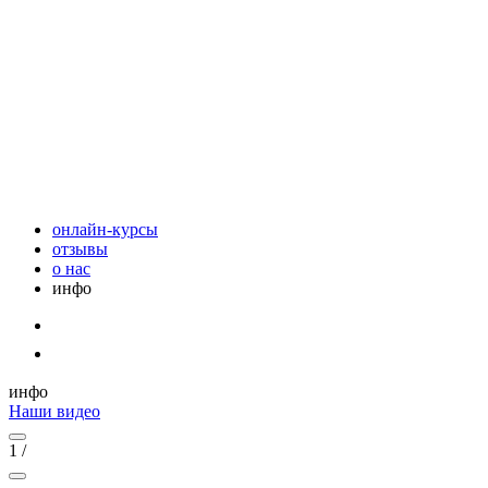
онлайн-курсы
отзывы
о нас
инфо
инфо
Наши видео
1
/