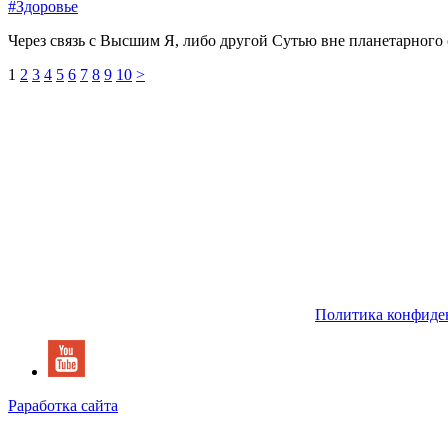
#Здоровье
Через связь с Высшим Я, либо другой Сутью вне планетарного 
1
2
3
4
5
6
7
8
9
10
>
Политика конфиде
Раработка сайта