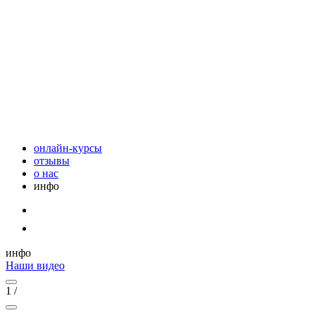
онлайн-курсы
отзывы
о нас
инфо
инфо
Наши видео
1
/