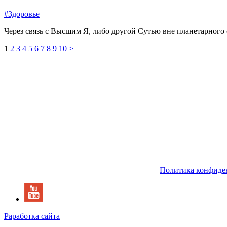
#Здоровье
Через связь с Высшим Я, либо другой Сутью вне планетарного 
1
2
3
4
5
6
7
8
9
10
>
Политика конфиде
Раработка сайта