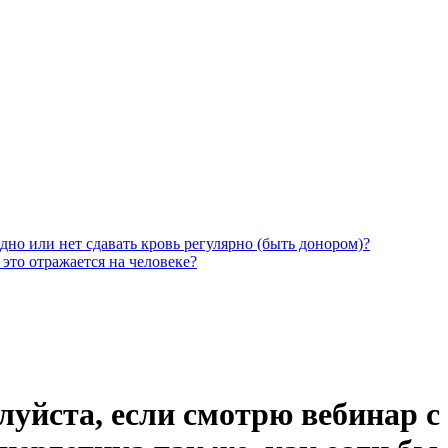
дно или нет сдавать кровь регулярно (быть донором)?
 это отражается на человеке?
луйста, если смотрю вебинар с