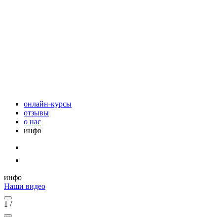
онлайн-курсы
отзывы
о нас
инфо
инфо
Наши видео
1
/