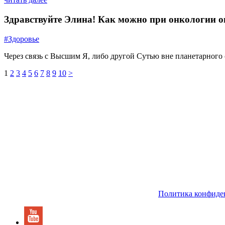
Здравствуйте Элина! Как можно при онкологии о
#Здоровье
Через связь с Высшим Я, либо другой Сутью вне планетарного 
1
2
3
4
5
6
7
8
9
10
>
Политика конфиде