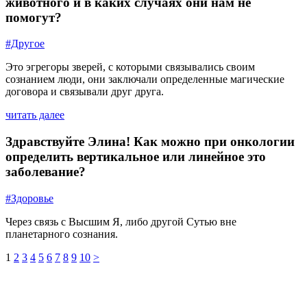
животного и в каких случаях они нам не
помогут?
#Другое
Это эгрегоры зверей, с которыми связывались своим
сознанием люди, они заключали определенные магические
договора и связывали друг друга.
читать далее
Здравствуйте Элина! Как можно при онкологии
определить вертикальное или линейное это
заболевание?
#Здоровье
Через связь с Высшим Я, либо другой Сутью вне
планетарного сознания.
1
2
3
4
5
6
7
8
9
10
>