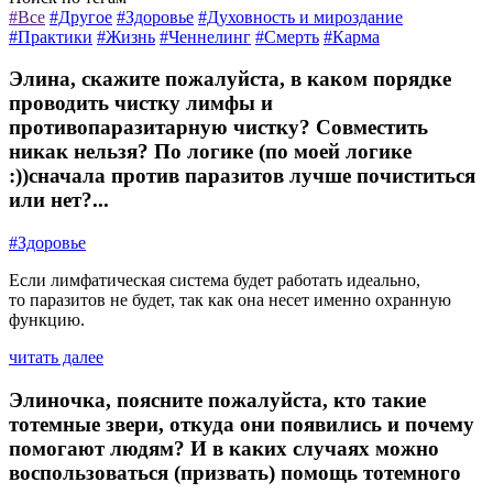
#Все
#Другое
#Здоровье
#Духовность и мироздание
#Практики
#Жизнь
#Ченнелинг
#Смерть
#Карма
Элина, скажите пожалуйста, в каком порядке
проводить чистку лимфы и
противопаразитарную чистку? Совместить
никак нельзя? По логике (по моей логике
:))сначала против паразитов лучше почиститься
или нет?...
#Здоровье
Если лимфатическая система будет работать идеально,
то паразитов не будет, так как она несет именно охранную
функцию.
читать далее
Элиночка, поясните пожалуйста, кто такие
тотемные звери, откуда они появились и почему
помогают людям? И в каких случаях можно
воспользоваться (призвать) помощь тотемного