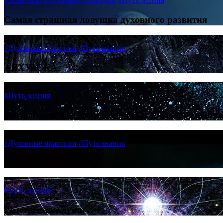
#Эгрегоры
#Духовные практики
#Путь знания
Самая страшная ловушка духовного развития
3690
#Духовные практики
#Путь знания
АЯХУАСКА
2498
#Путь знания
Вечный вопрос: Теория Дарвина… Эволюция ил
3693
#Духовные практики
#Путь знания
Проснись
4262
#Путь знания
Родственные души