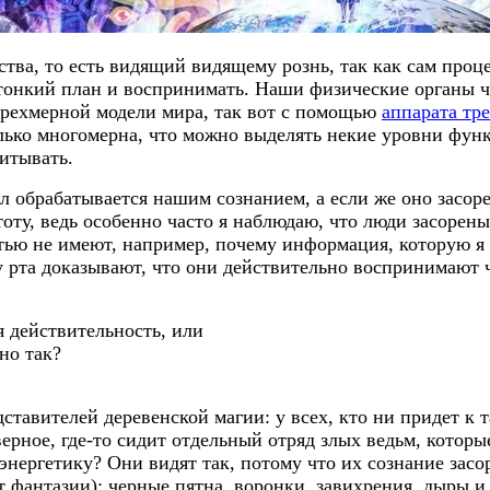
ства, то есть видящий видящему рознь, так как сам проце
 тонкий план и воспринимать. Наши физические органы
трехмерной модели мира, так вот с помощью
аппарата тре
олько многомерна, что можно выделять некие уровни функ
итывать.
 обрабатывается нашим сознанием, а если же оно засорен
тоту, ведь особенно часто я наблюдаю, что люди засоре
ью не имеют, например, почему информация, которую я д
у рта доказывают, что они действительно воспринимают ч
я действительность, или
но так?
тавителей деревенской магии: у всех, кто ни придет к т
верное, где-то сидит отдельный отряд злых ведьм, котор
энергетику? Они видят так, потому что их сознание зас
т фантазии): черные пятна, воронки, завихрения, дыры и