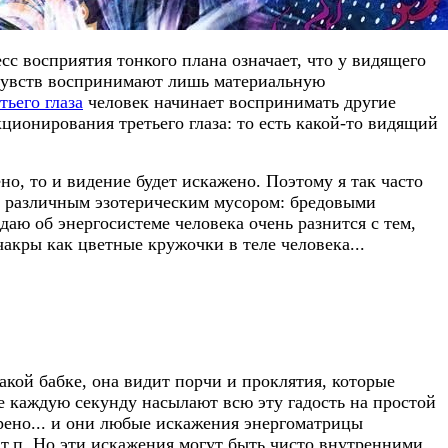
сс восприятия тонкого плана означает, что у видящего
 чувств воспринимают лишь материальную
тьего глаза
человек начинает воспринимать другие
ционирования третьего глаза: то есть какой-то видящий
о, то и видение будет искажено. Поэтому я так часто
ны различным эзотерическим мусором: бредовыми
аю об энергосистеме человека очень разнится с тем,
акры как цветные кружочки в теле человека...
акой бабке, она видит порчи и проклятия, которые
ые каждую секунду насылают всю эту гадость на простой
орено... и они любые искажения энергоматрицы
 т.п. Но эти искажения могут быть чисто внутренними