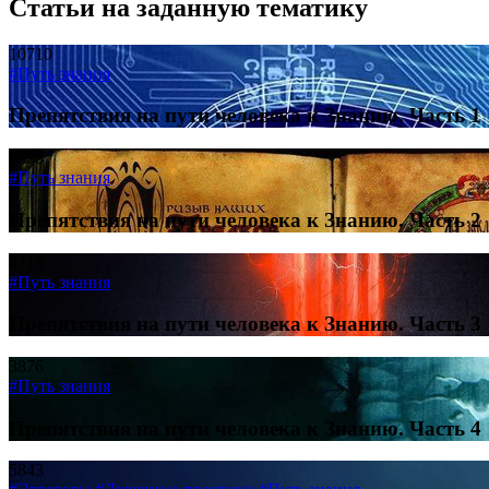
Статьи на заданную тематику
10710
#Путь знания
Препятствия на пути человека к Знанию. Часть 1
9538
#Путь знания
Препятствия на пути человека к Знанию. Часть 2
4215
#Путь знания
Препятствия на пути человека к Знанию. Часть 3
3876
#Путь знания
Препятствия на пути человека к Знанию. Часть 4
5843