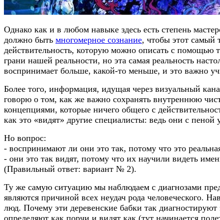
Однако как и в любом навыке здесь есть степень мастер
должно быть
многомерное сознание
, чтобы этот самый
действительность, которую можно описать с помощью 
грани нашей реальности, но эта самая реальность наст
воспринимает больше, какой-то меньше, и это важно уч
Более того, информация, идущая через визуальный канал
говорю о том, как же важно сохранять внутреннюю чис
концепциями, которые ничего общего с действительност
как это «видят» другие специалисты: ведь они с пеной 
Но вопрос:
- воспринимают ли они это так, потому что это реальна
- они это так видят, потому что их научили видеть имен
(Правильный ответ: вариант № 2).
Ту же самую ситуацию мы наблюдаем с диагнозами предс
являются причиной всех неудач рода человеческого. На
люд. Почему эти деревенские бабки так диагностируют 
определяют как порчи и видят как (тут начинается поле