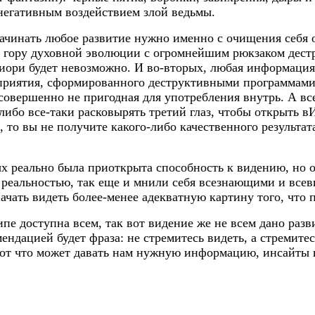
негативным воздействием злой ведьмы.
ачинать любое развитие нужно именно с очищения себя от
на гору духовной эволюции с огромнейшим рюкзаком дестр
риори будет невозможно. И во-вторых, любая информаци
приятия, сформированного деструктивными программами:
совершенно не пригодная для употребления внутрь. А в
 либо все-таки расковырять третий глаз, чтобы открыть
, то вы не получите какого-либо качественного результат
ых реально была приоткрыта способность к видению, но
 реальностью, так еще и мнили себя всезнающими и всев
чать видеть более-менее адекватную картину того, что 
пе доступна всем, так вот видение же не всем дано разв
мендацией будет фраза: не стремитесь видеть, а стремит
от что может давать нам нужную информацию, инсайты и