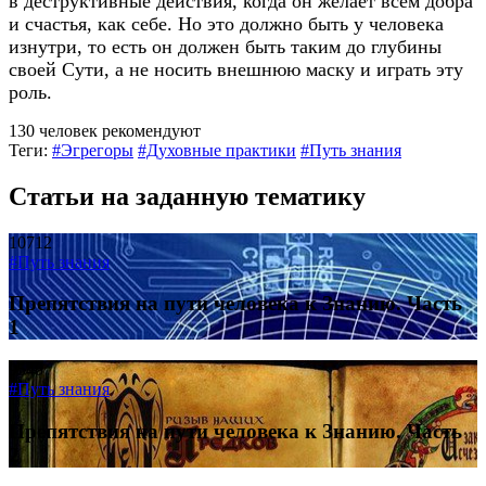
в деструктивные действия, когда он желает всем добра
и счастья, как себе. Но это должно быть у человека
изнутри, то есть он должен быть таким до глубины
своей Сути, а не носить внешнюю маску и играть эту
роль.
130 человек рекомендуют
Теги:
#Эгрегоры
#Духовные практики
#Путь знания
Статьи на заданную тематику
10712
#Путь знания
Препятствия на пути человека к Знанию. Часть
1
9540
#Путь знания
Препятствия на пути человека к Знанию. Часть
2