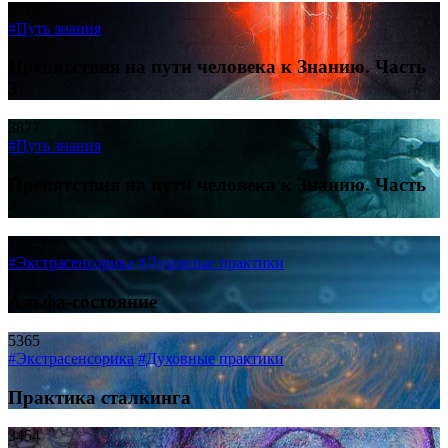
4216
#Путь знания
Препятствия на пути человека к Знанию. Часть
3
3877
#Путь знания
Препятствия на пути человека к Знанию. Часть
4
16847
#Экстрасенсорика
#Духовные практики
Альфа-состояние
5365
#Экстрасенсорика
#Духовные практики
Практика сталкинга
3454