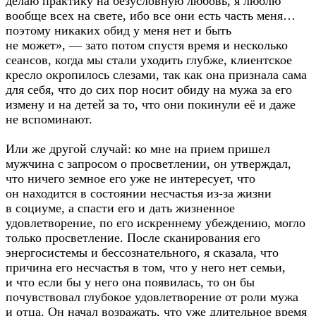
делаю практику на безусловную любовь, я люблю
вообще всех на свете, ибо все они есть часть меня…
поэтому никаких обид у меня нет и быть
не может», — зато потом спустя время и несколько
сеансов, когда мы стали уходить глубже, клиентское
кресло окропилось слезами, так как она признала сама
для себя, что до сих пор носит обиду на мужа за его
измену и на детей за то, что они покинули её и даже
не вспоминают.
Или же другой случай: ко мне на прием пришел
мужчина с запросом о просветлении, он утверждал,
что ничего земное его уже не интересует, что
он находится в состоянии несчастья
из-за
жизни
в социуме, а спасти его и дать жизненное
удовлетворение, по его искреннему убеждению, могло
только просветление. После сканирования его
энергосистемы и бессознательного, я сказала, что
причина его несчастья в том, что у него нет семьи,
и что если бы у него она появилась, то он бы
почувствовал глубокое удовлетворение от роли мужа
и отца. Он начал возражать, что уже длительное время