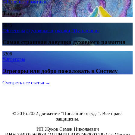
#Духовные практики
Тантра
5845
#Эгрегоры
#Духовные практики
#Путь знания
Самая страшная ловушка духовного развития
3306
#Эгрегоры
Эгрегоры или добро пожаловать в Систему
Смотреть все статьи →
© 2016-2022 движение "Послание оттуда". Все права
защищены.
ИП Жуков Семен Николаевич
ИНН 744922569839 / ОГРНИП 318774600024292 / г. Москва