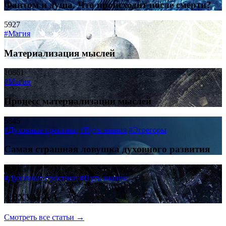
Фантом и душа. Что происходит после смерти?
5927
#Магия
Материализация мыслей
10861
#Магия
Процесс материализации мыслей
5845
#Духовные практики
#Путь знания
#Эгрегоры
Самая страшная ловушка духовного развития
3691
#Духовные практики
#Путь знания
АЯХУАСКА
Смотреть все статьи →