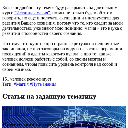
Более подробно эту тему я буду раскрывать на длительном
курсе
“Истинная магия”
, но мы не только будем об этом
говорить, но еще и получать активации и инструменты для
развития Вашего сознания, потому что те, кто следит за моей
деятельностью, уже знают мою позицию: магия – это наука о
развитии способностей своего сознания.
Поэтому этот курс не про странные ритуалы и непонятные
заклинания, не про заговоры на воду и пафосные церемонии
посвящений в адепты какого-то культа, а про то, как же
человек должен работать с собой, со своим мозгом и
сознанием, чтобы повысить уровень контроля над собой и
своей жизнью.
151 человек рекомендует
Теги:
#Магия
#Путь знания
Статьи на заданную тематику
10715
#Путь знания
Препятствия на пути человека к Знанию. Часть