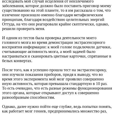
исследовать мой случай исцеления от неизлечимого
заболевания, которое должно было поставить приговор моему
существованию на этой планете, то я им рассказала о том, что
излечение произошло именно благодаря метафизическим
принципам, благодаря воздействию целительных энергий
Оттуда, на что они реагировали крайне скептически, однако,
решили проверить меня.
И одним из тестов была проверка деятельности моего
головного мозга во время демонстрации экстрасенсорного
восприятия информации: к моей голове подключили датчики,
считывающие активность мозга, а моей задачей было
настраиваться и сканировать цветные карточки, спрятанные в
белых конвертах.
После того, как я успешно прошла тест на экстрасенсорику,
они изучили показания приборов, придя к выводу, что во
время этого эксперимента мой мозг проявлял совершенно
иную активность, которая превышала стандартную в 10 раз.
То есть очевидно, что есть разные режимы функционирования
этого органа, которые открывают доступ к совершенно
разнообразным способностям.
Однако, далее нужно пойти еще глубже, ведь попытки понять,
как работает мозг гениев, предпринимались множество раз,