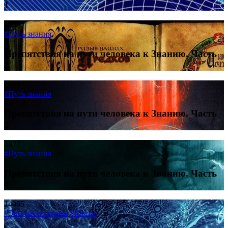
1
9543
#Путь знания
Препятствия на пути человека к Знанию. Часть
2
4217
#Путь знания
Препятствия на пути человека к Знанию. Часть
3
3877
#Путь знания
Препятствия на пути человека к Знанию. Часть
4
14055
#Экстрасенсорика
#Магия