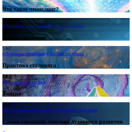
Что такое ченнелинг?
16848
#Духовные практики
#Экстрасенсорика
Альфа-состояние
5367
#Духовные практики
#Экстрасенсорика
Практика сталкинга
3455
#Духовные практики
Тантра
5847
#Путь знания
#Эгрегоры
#Духовные практики
Самая страшная ловушка духовного развития