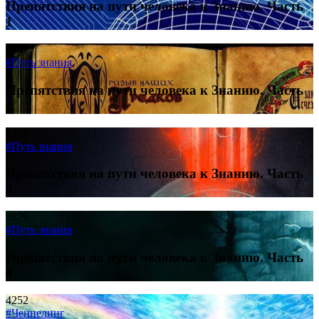
Препятствия на пути человека к Знанию. Часть
1
9547
#Путь знания
Препятствия на пути человека к Знанию. Часть
2
4218
#Путь знания
Препятствия на пути человека к Знанию. Часть
3
3879
#Путь знания
Препятствия на пути человека к Знанию. Часть
4
4252
#Ченнелинг