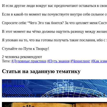
И если другие люди вокруг вас предпочитают оставаться в свои
Если в какой-то момент вы почувствуете внутри себя сильное с
Спросите себя: “Чего Эго так боится? За что цепляет меня Сис
В этот момент вы чётко должны ощутить разницу между желан
Я уповаю на то, что вы готовы получать такие послания, ибо 
Ступайте по Пути к Творцу!
2 человека рекомендуют
Теги:
#Духовные практики
#Путь знания
#Ченнелинг
#Как изм
Статьи на заданную тематику
10718
#Путь знания
Препятствия на пути человека к Знанию. Часть 1
9547