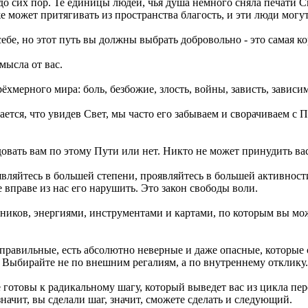
я до сих пор. Те единицы людей, чья душа немного сняла печати
 может притягивать из пространства благость, и эти люди могу
бе, но этот путь вы должны выбрать добровольно - это самая ко
мысла от вас.
ёхмерного мира: боль, безбожие, злость, войны, зависть, зависи
ается, что увидев Свет, мы часто его забываем и сворачиваем с 
едовать вам по этому Пути или нет. Никто не может принудить в
ляйтесь в большей степени, проявляйтесь в большей активности 
 вправе из нас его нарушить. Это закон свободы воли.
иков, энергиями, инструментами и картами, по которым вы може
 правильные, есть абсолютно неверные и даже опасные, которые
. Выбирайте не по внешним регалиям, а по внутреннему отклику.
 готовы к радикальному шагу, который выведет вас из цикла пер
значит, вы сделали шаг, значит, сможете сделать и следующий.