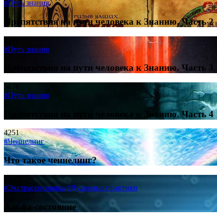
#Путь знания
Препятствия на пути человека к Знанию. Часть 2
4217
#Путь знания
Препятствия на пути человека к Знанию. Часть 3
3878
#Путь знания
Препятствия на пути человека к Знанию. Часть 4
4251
#Ченнелинг
Что такое ченнелинг?
16848
#Экстрасенсорика
#Духовные практики
Альфа-состояние