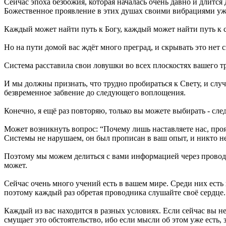
Сейчас эпоха безбожия, которая началась очень давно и длитс
Божественное проявление в этих душах своими вибрациями уже
Каждый может найти путь к Богу, каждый может найти путь к се
Но на пути домой вас ждёт много преград, и скрывать это нет с
Система расставила свои ловушки во всех плоскостях вашего тр
И мы должны признать, что трудно пробираться к Свету, и случ
безвременное забвение до следующего воплощения.
Конечно, я ещё раз повторяю, только вы можете выбирать - сл
Может возникнуть вопрос: “Почему лишь наставляете нас, прояв
Системы не нарушаем, он был прописан в ваш опыт, и никто не
Поэтому мы можем делиться c вами информацией через проводн
может.
Сейчас очень много учений есть в вашем мире. Среди них есть
поэтому каждый раз обретая проводника слушайте своё сердце
Каждый из вас находится в разных условиях. Если сейчас вы не
смущает это обстоятельство, ибо если мысли об этом уже есть, 