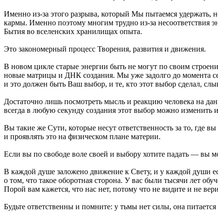
Именно
из-за
этого разрыва, который Мы пытаемся удержать, 
кармы. Именно поэтому многим трудно
из-за
несоответствия эн
Бытия во вселенских хранилищах опыта.
Это закономерный процесс Творения, развития и движения.
В новом цикле старые энергии быть не могут по своим строени
новые матрицы и ДНК создания. Мы уже задолго до момента се
и это должен быть Ваш выбор, и те, кто этот выбор сделал, слы
Достаточно лишь посмотреть мысль и реакцию человека на данн
всегда в любую секунду создания этот выбор можно изменить и
Вы такие же Сути, которые несут ответственность за то, где в
и проявлять это на физическом плане материи.
Если вы по свободе воле своей и выбору хотите падать — вы м
В каждой душе заложено движение к Свету, и у каждой души ес
о том, что такое оборотная сторона. У вас были тысячи лет обу
Порой вам кажется, что нас нет, потому что не видите и не вери
Будьте ответственны и помните: у тьмы нет силы, она питается