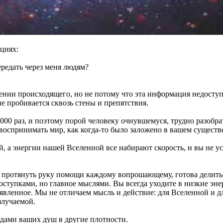
циях:
редать через меня людям?
ении происходящего, но не потому что эта информация недоступн
е пробивается сквозь стены и препятствия.
1000 раз, и поэтому порой человеку очнувшемуся, трудно разобр
 воспринимать мир, как
когда-то
было заложено в вашем существ
, а энергии нашей Вселенной все набирают скорость, и вы не усп
а протянуть руку помощи каждому вопрошающему, готова делить
оступками, но главное мыслями. Вы всегда уходите в низкие эн
роявленное. Мы не отличаем мысль и действие: для Вселенной и 
злучаемой.
дами ваших душ в другие плотности.