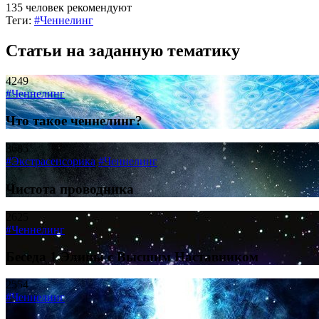
135 человек рекомендуют
Теги:
#Ченнелинг
Статьи на заданную тематику
4249
#Ченнелинг
Что такое ченнелинг?
3685
#Экстрасенсорика
#Ченнелинг
Чистота проводника
2625
#Ченнелинг
Беседа 1 Элины с Высшим Наставником
2554
#Ченнелинг