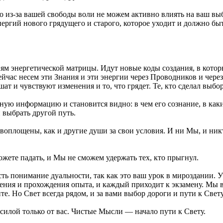
но
из-за
вашей свободы воли не можем активно влиять на ваш выб
ергий нового грядущего и старого, которое уходит и должно бы
ям энергетической матрицы. Идут новые коды создания, в котор
йчас несем эти Знания и эти энергии через Проводников и чере
шат и чувствуют изменения и то, что грядет. Те, кто сделал выбо
ую информацию и становится видно: в чем его сознание, в каких
 выбрать другой путь.
ы воплощены, как и другие души за свои условия. И ни Мы, и ник
ожете падать, и Мы не сможем удержать тех, кто прыгнул.
ть понимание дуальности, так как это ваш урок в мироздании. У
чения и прохождения опыта, и каждый приходит к экзамену. Мы вс
те. Но Свет всегда рядом, и за вами выбор дороги и пути к Свету
 силой только от вас. Чистые Мысли — начало пути к Свету.