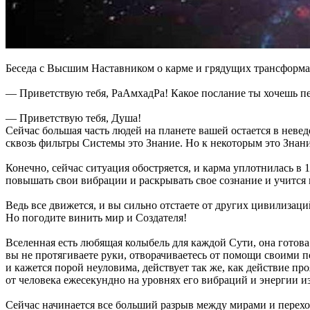
Беседа с Высшим Наставником о карме и грядущих трансформа
— Приветствую тебя, РаАмхадРа! Какое послание ты хочешь пе
— Приветствую тебя, Душа!
Сейчас большая часть людей на планете вашей остается в невед
сквозь фильтры Системы это Знание. Но к некоторым это Знани
Конечно, сейчас ситуация обостряется, и карма уплотнилась в 
повышать свои вибрации и раскрывать свое сознание и учится
Ведь все движется, и вы сильно отстаете от других цивилизаций
Но погодите винить мир и Создателя!
Вселенная есть любящая колыбель для каждой Сути, она готов
вы не протягиваете руки, отворачиваетесь от помощи своими п
и кажется порой неуловима, действует так же, как действие п
от человека ежесекундно на уровнях его вибраций и энергии и
Сейчас начинается все больший разрыв между мирами и перехо