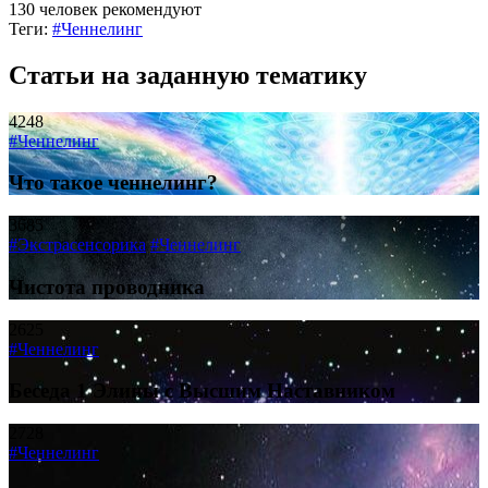
130 человек рекомендуют
Теги:
#Ченнелинг
Статьи на заданную тематику
4248
#Ченнелинг
Что такое ченнелинг?
3685
#Экстрасенсорика
#Ченнелинг
Чистота проводника
2625
#Ченнелинг
Беседа 1 Элины с Высшим Наставником
2728
#Ченнелинг