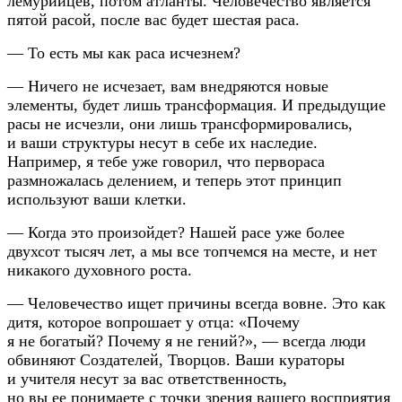
лемурийцев, потом атланты. Человечество является
пятой расой, после вас будет шестая раса.
— То есть мы как раса исчезнем?
— Ничего не исчезает, вам внедряются новые
элементы, будет лишь трансформация. И предыдущие
расы не исчезли, они лишь трансформировались,
и ваши структуры несут в себе их наследие.
Например, я тебе уже говорил, что первораса
размножалась делением, и теперь этот принцип
используют ваши клетки.
— Когда это произойдет? Нашей расе уже более
двухсот тысяч лет, а мы все топчемся на месте, и нет
никакого духовного роста.
— Человечество ищет причины всегда вовне. Это как
дитя, которое вопрошает у отца: «Почему
я не богатый? Почему я не гений?», — всегда люди
обвиняют Создателей, Творцов. Ваши кураторы
и учителя несут за вас ответственность,
но вы ее понимаете с точки зрения вашего восприятия