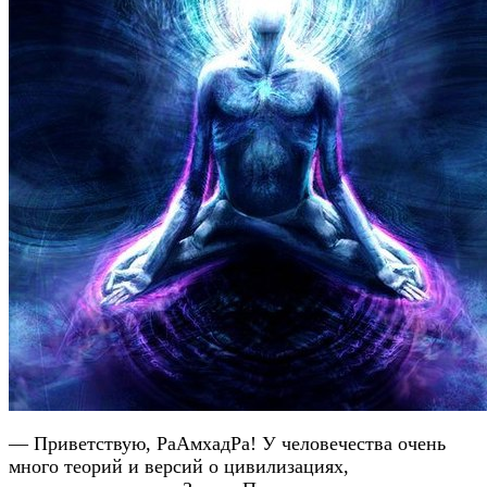
— Приветствую, РаАмхадРа! У человечества очень
много теорий и версий о цивилизациях,